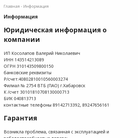
-
Главная
Информация
Информация
Юридическая информация о
компании
ИП Косолапов Валерий Николаевич
ИНН 143514213089
ОГРН 310143509800150
банковские реквизиты
Р/счет:40802810010560003274
Филиал № 2754 ВТБ (ПАО) г.Хабаровск
К /счет 30101810708130000713
БИК 040813713
контактные телефоны 89142713392, 89247656161
Гарантия
Возникла проблема, связанная с эксплуатацией и